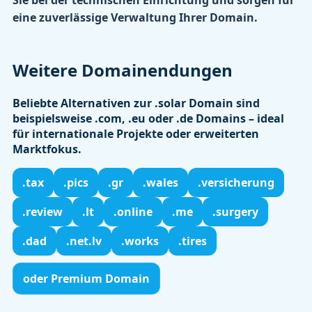
eine zuverlässige Verwaltung Ihrer Domain.
Weitere Domainendungen
Beliebte Alternativen zur .solar Domain sind
beispielsweise
.com
,
.eu
oder
.de
Domains – ideal
für internationale Projekte oder erweiterten
Marktfokus.
.tax
.pics
.gr
.wales
.versicherung
.review
.lt
.online
.me
.surgery
.dad
.net.lv
.works
.tires
oder Premium Domain