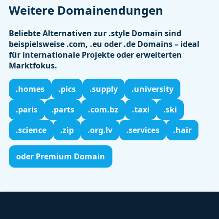
Weitere Domainendungen
Beliebte Alternativen zur .style Domain sind
beispielsweise
.com
,
.eu
oder
.de
Domains – ideal
für internationale Projekte oder erweiterten
Marktfokus.
.homes
.pics
.supply
.university
.paris
.parts
.com.bz
.taxi
.ski
.science
.zip
.org.lv
.services
.hair
oder Premium Domain