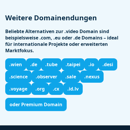
Weitere Domainendungen
Beliebte Alternativen zur .video Domain sind
beispielsweise
.com
,
.eu
oder
.de
Domains – ideal
für internationale Projekte oder erweiterten
Marktfokus.
.wien
.de
.tube
.taipei
.io
.desi
.science
.observer
.sale
.nexus
.voyage
.org
.cx
.id.lv
oder Premium Domain